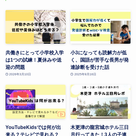
共働きにとって小学校入学
小3になっても読解力が低
は1つの試練！夏休みや送
く、国語が苦手な長男が発
迎の問題
達診断を受けた話
2026年3月10日
2025年9月16日
YouTubeKidsでは何が出
木更津の龍宮城ホテル三日
来る？テレビで見れる？
月行ってきた！3人の子連