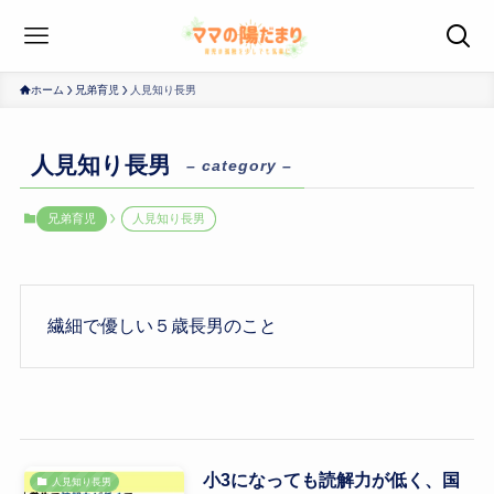
ホーム
兄弟育児
人見知り長男
人見知り長男
– category –
兄弟育児
人見知り長男
繊細で優しい５歳長男のこと
小3になっても読解力が低く、国
人見知り長男