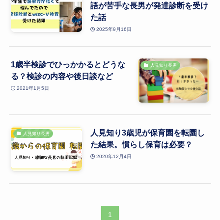
語が苦手な長男が発達診断を受け
た話
2025年9月16日
1歳半検診でひっかかるとどうな
人見知り長男
る？検診の内容や後日談など
2021年1月5日
人見知り3歳児が保育園を転園し
人見知り長男
た結果。慣らし保育は必要？
2020年12月4日
1